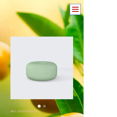
SKU: 126351351935