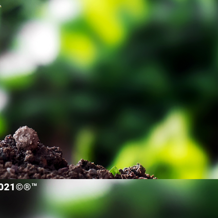
2021©®™