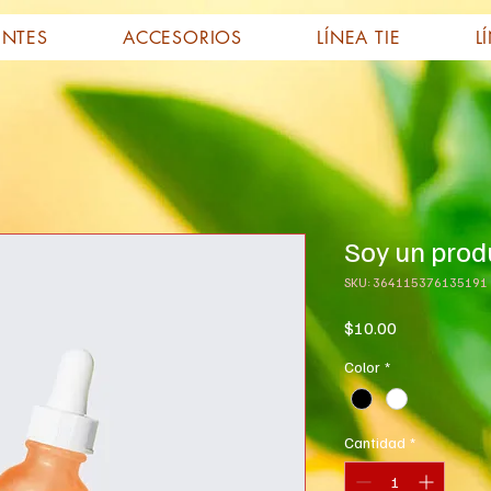
ENTES
ACCESORIOS
LÍNEA TIE
L
Soy un prod
SKU: 364115376135191
Precio
$10.00
Color
*
Cantidad
*