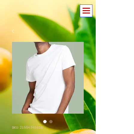
SKU: 21554345656